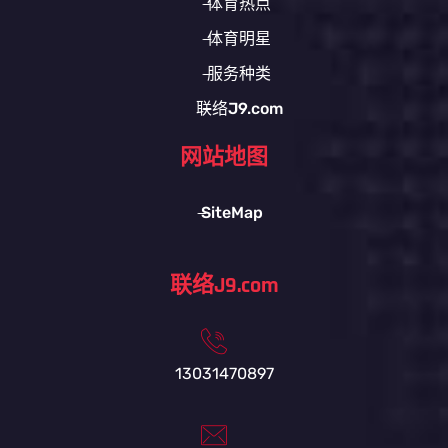
体育热点
体育明星
服务种类
联络J9.com
网站地图
SiteMap
联络J9.com
13031470897