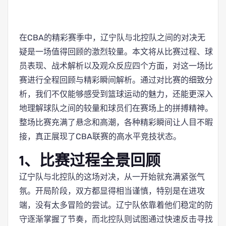
在CBA的精彩赛季中，辽宁队与北控队之间的对决无
疑是一场值得回顾的激烈较量。本文将从比赛过程、球
员表现、战术解析以及观众反应四个方面，对这一场比
赛进行全程回顾与精彩瞬间解析。通过对比赛的细致分
析，我们不仅能够感受到篮球运动的魅力，还能更深入
地理解球队之间的较量和球员们在赛场上的拼搏精神。
整场比赛充满了悬念和高潮，各种精彩瞬间让人目不暇
接，真正展现了CBA联赛的高水平竞技状态。
1、比赛过程全景回顾
辽宁队与北控队的这场对决，从一开始就充满紧张气
氛。开局阶段，双方都显得相当谨慎，特别是在进攻
端，没有太多冒险的尝试。辽宁队依靠着他们稳定的防
守逐渐掌握了节奏，而北控队则试图通过快速反击寻找