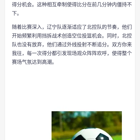
得分机会。这种相互牵制使得比分在前几分钟内僵持不
下。
随着比赛深入，辽宁队逐渐适应了北控队的节奏，他们
开始频繁利用挡拆战术创造空位投篮机会。同时，北控
队也没有放弃，他们通过外线投射不断追分。双方你来
我往，每一次得分都引发现场观众阵阵欢呼，使得整个
赛场气氛达到高潮。