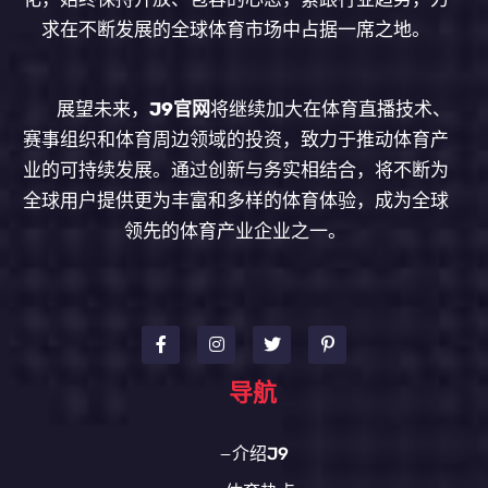
求在不断发展的全球体育市场中占据一席之地。
展望未来，
J9官网
将继续加大在体育直播技术、
赛事组织和体育周边领域的投资，致力于推动体育产
业的可持续发展。通过创新与务实相结合，将不断为
全球用户提供更为丰富和多样的体育体验，成为全球
领先的体育产业企业之一。
导航
介绍J9