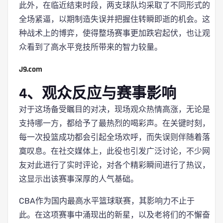
此外，在临近结束时段，两支球队均采取了不同形式的
全场紧逼，以期制造失误并把握住转瞬即逝的机会。这
种战术上的博弈，使得整场赛事更加跌宕起伏，也让观
众看到了高水平竞技所带来的智力较量。
J9.com
4、观众反应与赛事影响
对于这场备受瞩目的对决，现场观众热情高涨，无论是
支持哪一方，都给予了最热烈的喝彩声。在关键时刻，
每一次投篮成功都会引起全场欢呼，而失误则伴随着落
寞叹息。在社交媒体上，此役也引发广泛讨论，不少网
友对此进行了实时评论，对各个精彩瞬间进行了热议，
这显示出该赛事深厚的人气基础。
CBA作为国内最高水平篮球联赛，其影响力不止于
此。在这项赛事中涌现出的新星，以及老将们的不懈奋