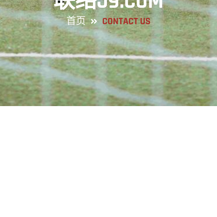
联络J9.COM
首页
CONTACT US