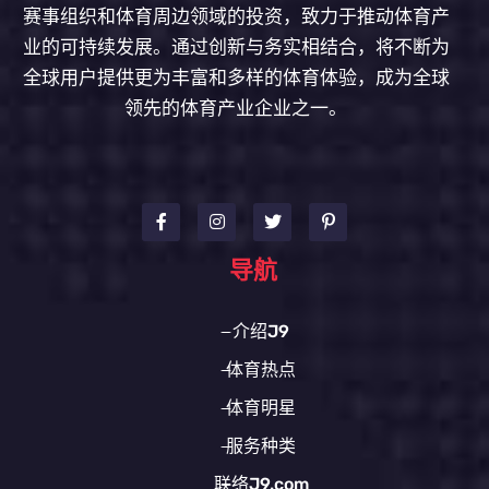
赛事组织和体育周边领域的投资，致力于推动体育产
业的可持续发展。通过创新与务实相结合，将不断为
全球用户提供更为丰富和多样的体育体验，成为全球
领先的体育产业企业之一。
导航
介绍J9
体育热点
体育明星
服务种类
联络J9.com