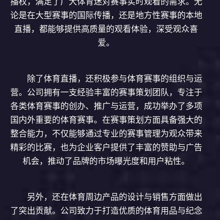
播权，满足了广大体育迷对赛事实时观看的需求。无
论是在大型赛事的国际传播，还是地方性赛事的本地
直播，都能够提供高质量的观看体验，深受观众喜
爱。
除了体育直播，还积极参与体育赛事的组织与运
营。公司拥有一支经验丰富的赛事策划团队，专注于
各类体育赛事的创办、推广与运营，成功举办了多项
国内外重要的体育赛事。在赛事策划方面具备强大的
整合能力，不仅能够通过专业的赛事管理为观众带来
精彩的比赛，也为企业客户提供了丰富的赞助与广告
机会，推动了品牌的市场曝光度和用户粘性。
另外，还在体育周边产品的设计与销售方面做出
了突出贡献。公司致力于打造优质的体育用品与纪念