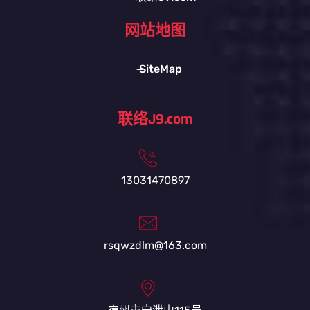
网站地图
SiteMap
联络J9.com
13031470897
rsqwzdlm@163.com